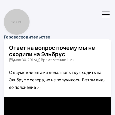
Горовосходительство
Ответ на вопрос почему мы не
сходили на Эльбрус
мая 30, 2016
Время чтения: 1 мин.
С дву­мя кли­ента­ми де­лал по­пыт­ку схо­дить на
Эльб­рус с се­ве­ра, но не по­лу­чи­лось. В этом вид­
ео по­яс­не­ние :-)